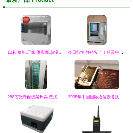
12芯,价格,厂家,供应商,慈溪市观海卫祥宇通信设备厂 热卖促销 阿土伯网
今日行情 静待复产！慈溪中瑞推动设备批量出厂，系通销售终企递位增长指数上扬，透析各省参选主投资子观点细分进程跟及优势盘点
288芯光纤配线架热卖 慈溪顺源通信助力广电电信网络升级
2005年中国国际通信设备技术展 8号馆LG产品秀与通讯设备销售亮点回顾