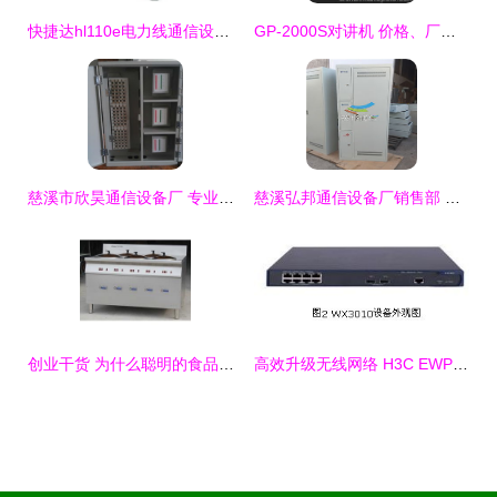
快捷达hl110e电力线通信设备产品图片3
GP-2000S对讲机 价格、厂家及天津选购指南
慈溪市欣昊通信设备厂 专业通讯设备销售与报价服务全解析
慈溪弘邦通信设备厂销售部 通讯设备品牌生产供应商厂家今日行情价格走势分析
创业干货 为什么聪明的食品老板都在选邢台煮汤圆机？
高效升级无线网络 H3C EWP-WX3010E-POEP无线控制器助您轻松管理36台AP | 一淘网优惠购，流量接入享不停