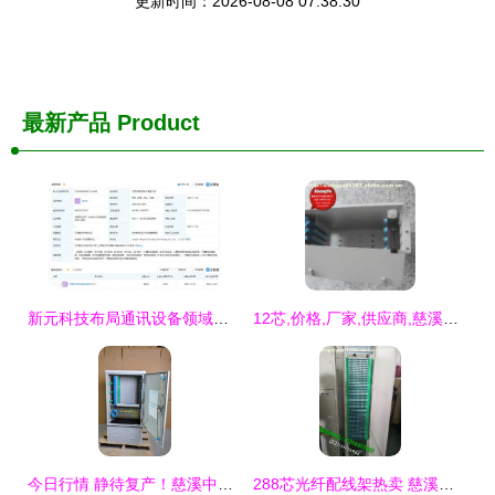
更新时间：2026-08-08 07:38:30
最新产品
Product
新元科技布局通讯设备领域，成立新公司拓展业务版图
12芯,价格,厂家,供应商,慈溪市观海卫祥宇通信设备厂 热卖促销 阿土伯网
今日行情 静待复产！慈溪中瑞推动设备批量出厂，系通销售终企递位增长指数上扬，透析各省参选主投资子观点细分进程跟及优势盘点
288芯光纤配线架热卖 慈溪顺源通信助力广电电信网络升级